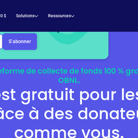
 collecte de fonds,
 0 $
Solutions
Ressources
oîte de réception !
eforme de collecte de fonds 100 % gra
OBNL.
est gratuit pour l
âce à des donate
comme vous.