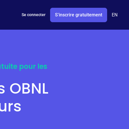
S'inscrire gratuitement
EN
Se connecter
tuite pour les
es OBNL
urs