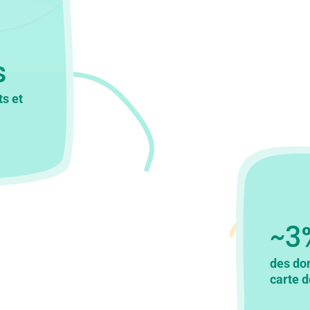
s
ts et
~3
des don
carte d