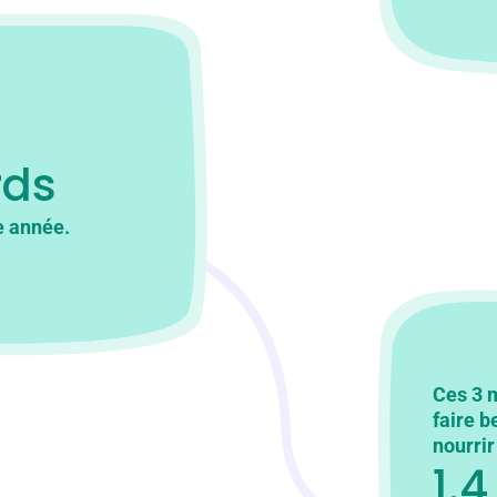
rds
e année.
Ces 3 m
faire 
nourrir
1.4