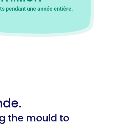
ts pendant une année entière.
nde.
ng the mould to