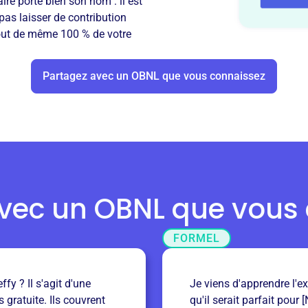
re porte bien son nom : il est
pas laisser de contribution
tout de même 100 % de votre
Partagez avec un OBNL que vous connaissez
vec un OBNL que vous
FORMEL
fy ? Il s'agit d'une
Je viens d'apprendre l'ex
 gratuite. Ils couvrent
qu'il serait parfait pour 