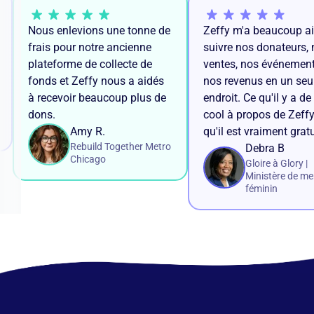
r
Nous enlevions une tonne de
Zeffy m'a beaucoup 
frais pour notre ancienne
suivre nos donateurs
plateforme de collecte de
ventes, nos événeme
fonds et Zeffy nous a aidés
nos revenus en un se
à recevoir beaucoup plus de
endroit. Ce qu'il y a 
dons.
cool à propos de Zeff
Amy R.
qu'il est vraiment grat
Rebuild Together Metro
Debra B
Chicago
Gloire à Glory 
Ministère de 
féminin