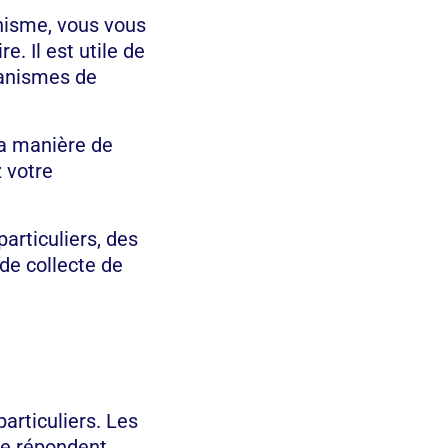
anisme, vous vous
. Il est utile de
ganismes de
la manière de
 votre
rticuliers, des
de collecte de
rticuliers. Les
se répondent