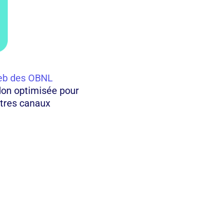
Web des OBNL
don optimisée pour
utres canaux