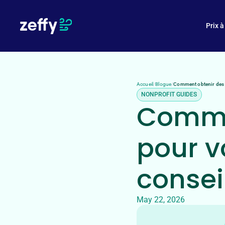
En quoi Zeffy est-il gratuit ?
Prix à
Accueil
/
Blogue
/
Comment obtenir des d
NONPROFIT GUIDES
Comme
pour v
consei
May 22, 2026