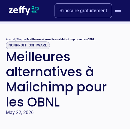
S'inscrire gratuitement
Accueil
/
Blogue
/
Meilleures alternatives à Mailchimp pour les OBNL
NONPROFIT SOFTWARE
Meilleures
alternatives à
Mailchimp pour
les OBNL
May 22, 2026