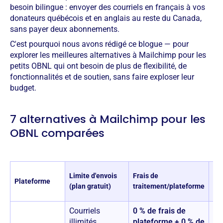
besoin bilingue : envoyer des courriels en français à vos
donateurs québécois et en anglais au reste du Canada,
sans payer deux abonnements.
C'est pourquoi nous avons rédigé ce blogue — pour
explorer les meilleures alternatives à Mailchimp pour les
petits OBNL qui ont besoin de plus de flexibilité, de
fonctionnalités et de soutien, sans faire exploser leur
budget.
7 alternatives à Mailchimp pour les
OBNL comparées
Coû
Limite d'envois
Frais de
Plateforme
po
(plan gratuit)
traitement/plateforme
co
Courriels
0 % de frais de
0 
illimités
plateforme + 0 % de
(e