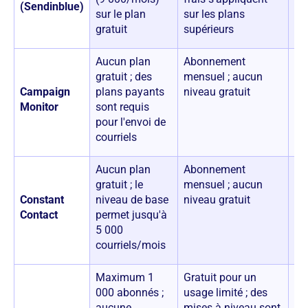
(Sendinblue)
sur le plan
sur les plans
gratuit
supérieurs
Aucun plan
Abonnement
10
gratuit ; des
mensuel ; aucun
Campaign
plans payants
niveau gratuit
Monitor
sont requis
pour l'envoi de
courriels
Aucun plan
Abonnement
12
gratuit ; le
mensuel ; aucun
Constant
niveau de base
niveau gratuit
Contact
permet jusqu'à
5 000
courriels/mois
Maximum 1
Gratuit pour un
Pr
000 abonnés ;
usage limité ; des
pe
aucune
mises à niveau sont
re