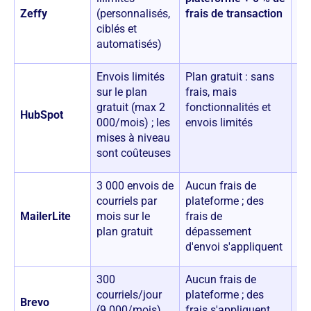
Zeffy
(personnalisés,
frais de transaction
gra
ciblés et
automatisés)
Envois limités
Plan gratuit : sans
20
sur le plan
frais, mais
gratuit (max 2
fonctionnalités et
HubSpot
000/mois) ; les
envois limités
mises à niveau
sont coûteuses
3 000 envois de
Aucun frais de
45
courriels par
plateforme ; des
MailerLite
mois sur le
frais de
plan gratuit
dépassement
d'envoi s'appliquent
300
Aucun frais de
0 
courriels/jour
plateforme ; des
Brevo
(9 000/mois)
frais s'appliquent