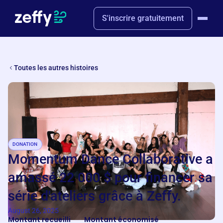
S'inscrire gratuitement
Toutes les autres histoires
DONATION
Momentum Dance Collaborative a
amassé 22 000 $ pour financer sa
série d'ateliers grâce à Zeffy.
August 26, 2025
Montant recueilli
Montant économisé