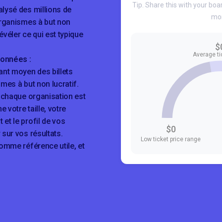
Tip. Share this with your boar
lysé des millions de
mor
organismes à but non
révéler ce qui est typique
$
Average ti
données :
ant moyen des billets
mes à but non lucratif.
e chaque organisation est
 votre taille, votre
et le profil de vos
$0
 sur vos résultats.
Low ticket price range
comme référence utile, et