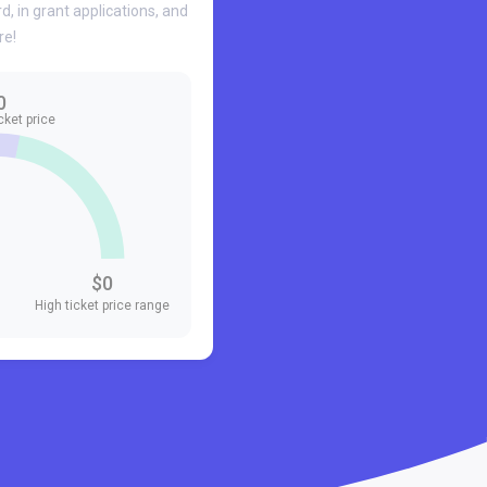
d, in grant applications, and
e!
0
cket price
$0
High ticket price range