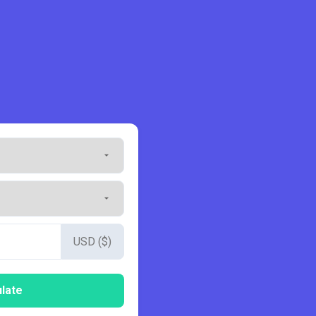
USD ($)
late