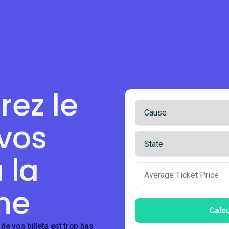
ez le
 vos
à la
ne
Calcu
de vos billets est trop bas