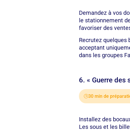
Demandez à vos dona
le stationnement de 
favoriser des vente
Recrutez quelques b
acceptant uniquemen
dans les groupes Fa
6. « Guerre des 
🕒
30 min de préparati
Installez des bocau
Les sous et les bill