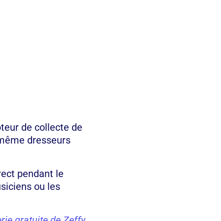
eur de collecte de
 même dresseurs
rect pendant le
siciens ou les
erie gratuite de Zeffy