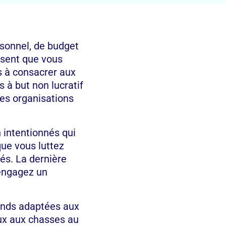
rsonnel, de budget
osent que vous
s à consacrer aux
s à but non lucratif
des organisations
 intentionnés qui
que vous luttez
és. La dernière
 engagez un
fonds adaptées aux
ux aux chasses au