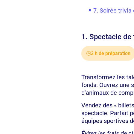
7. Soirée trivia
1. Spectacle de 
🕒
3 h de préparation
Transformez les ta
fonds. Ouvrez une 
d'animaux de compa
Vendez des « billets
spectacle. Parfait 
équipes sportives d
Évitez les frais de p