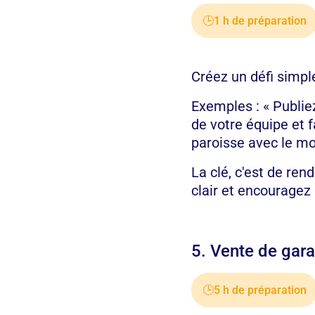
🕒
1 h de préparation
Créez un défi simpl
Exemples : « Publie
de votre équipe et f
paroisse avec le mo
La clé, c'est de ren
clair et encouragez 
5. Vente de ga
🕒
5 h de préparation