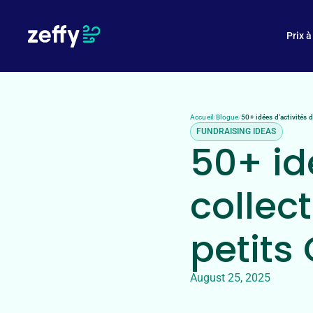
En quoi Zeffy est-il gratuit ?
Prix à
Accueil
/
Blogue
/
50+ idées d'activités 
FUNDRAISING IDEAS
50+ id
collec
petits
August 25, 2025