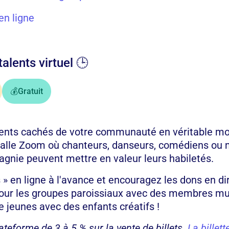
 en ligne
talents virtuel 🕒
💰
Gratuit
lents cachés de votre communauté en véritable mot
salle Zoom où chanteurs, danseurs, comédiens ou
gnie peuvent mettre en valeur leurs habiletés.
 » en ligne à l'avance et encouragez les dons en di
pour les groupes paroissiaux avec des membres mu
e jeunes avec des enfants créatifs !
lateforme de 3 à 5 % sur la vente de billets.
La billett