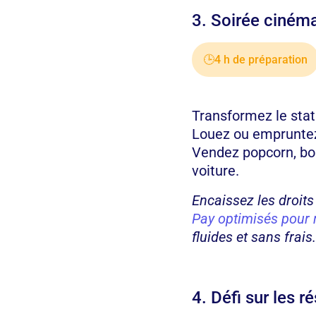
3. Soirée ciném
🕒
4 h de préparation
Transformez le stat
Louez ou empruntez 
Vendez popcorn, bon
voiture.
Encaissez les droits
Pay optimisés pour 
fluides et sans frais.
4. Défi sur les 