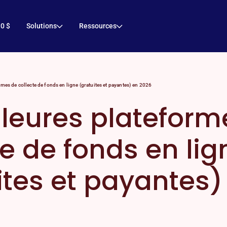
 0 $
Solutions
Ressources
mes de collecte de fonds en ligne (gratuites et payantes) en 2026
lleures plateform
te de fonds en lig
ites et payantes)