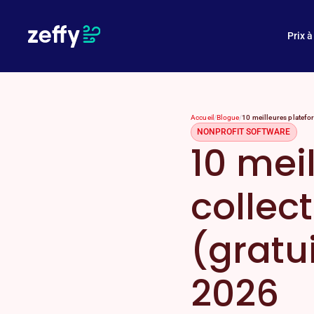
En quoi Zeffy est-il gratuit ?
Prix à
Accueil
/
Blogue
/
10 meilleures platefor
NONPROFIT SOFTWARE
10 mei
collec
(gratu
2026