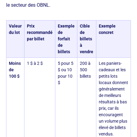
le secteur des OBNL.
Valeur
Prix
Exemple
Cible
Exemple
du lot
recommandé
de
de
concret
par billet
forfait
billets
de
à
billets
vendre
Moins
1 $ à 2 $
5 pour 5
200 à
Les paniers-
de
$ ou 10
500
cadeaux et les
100 $
pour 10
billets
petits lots
$
locaux donnent
généralement
de meilleurs
résultats à bas
prix, car ils
encouragent
un volume plus
élevé de billets
vendus.