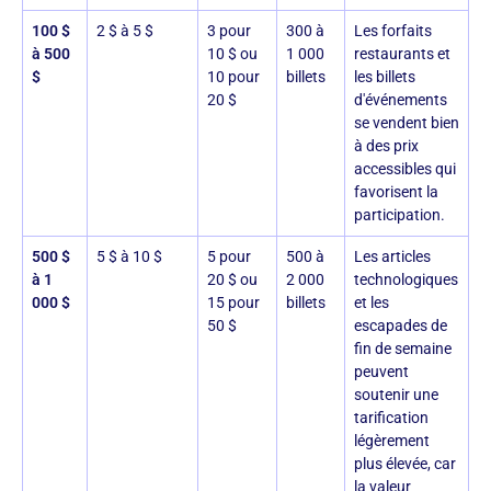
100 $
2 $ à 5 $
3 pour
300 à
Les forfaits
à 500
10 $ ou
1 000
restaurants et
$
10 pour
billets
les billets
20 $
d'événements
se vendent bien
à des prix
accessibles qui
favorisent la
participation.
500 $
5 $ à 10 $
5 pour
500 à
Les articles
à 1
20 $ ou
2 000
technologiques
000 $
15 pour
billets
et les
50 $
escapades de
fin de semaine
peuvent
soutenir une
tarification
légèrement
plus élevée, car
la valeur