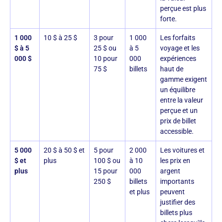
perçue est plus
forte.
1 000
10 $ à 25 $
3 pour
1 000
Les forfaits
$ à 5
25 $ ou
à 5
voyage et les
000 $
10 pour
000
expériences
75 $
billets
haut de
gamme exigent
un équilibre
entre la valeur
perçue et un
prix de billet
accessible.
5 000
20 $ à 50 $ et
5 pour
2 000
Les voitures et
$ et
plus
100 $ ou
à 10
les prix en
plus
15 pour
000
argent
250 $
billets
importants
et plus
peuvent
justifier des
billets plus