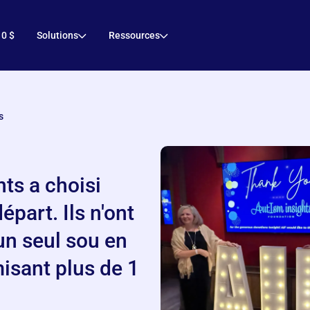
 0 $
Solutions
Ressources
s
ts a choisi
épart. Ils n'ont
un seul sou en
isant plus de 1