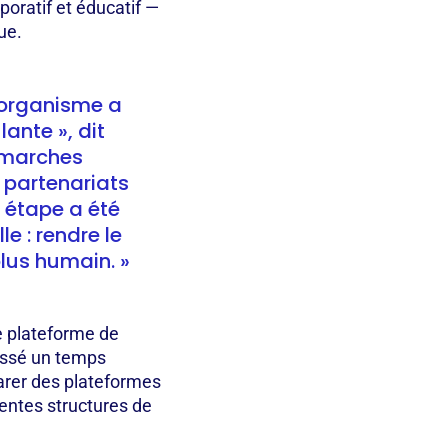
poratif et éducatif —
que.
'organisme a
lante », dit
démarches
 partenariats
e étape a été
e : rendre le
plus humain. »
e plateforme de
assé un temps
parer des plateformes
érentes structures de