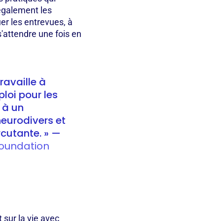
également les
uer les entrevues, à
s'attendre une fois en
ravaille à
loi pour les
 à un
eurodivers et
cutante. » —
Foundation
 sur la vie avec