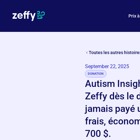
En quoi Zeffy est-il gratuit ?
Prix à
Toutes les autres histoire
September 22, 2025
DONATION
Autism Insigh
Zeffy dès le d
jamais payé 
frais, économ
700 $.