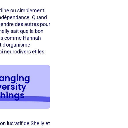
odine ou simplement
l'indépendance. Quand
épendre des autres pour
helly sait que le bon
yées comme Hannah
et d'organisme
oi neurodivers et les
hanging
ersity
chings
n lucratif de Shelly et