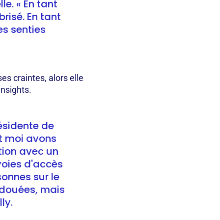
le. « En tant
risé. En tant
s senties
es craintes, alors elle
Insights.
résidente de
et moi avons
tion avec un
 voies d'accès
sonnes sur le
 douées, mais
ly.